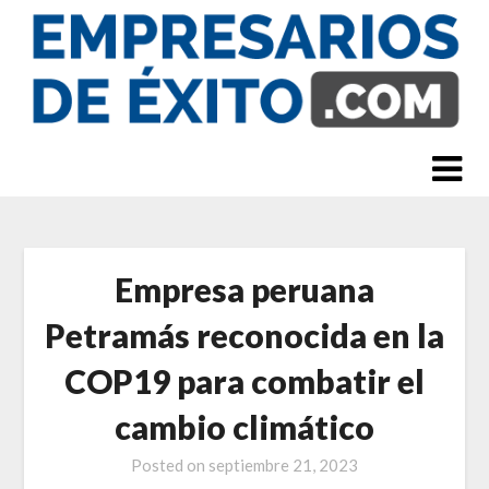
Skip
to
content
Empresa peruana
Petramás reconocida en la
COP19 para combatir el
cambio climático
Posted on
septiembre 21, 2023